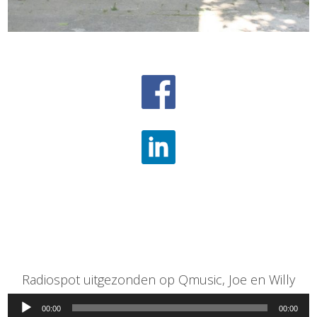
Radiospot uitgezonden op Qmusic, Joe en Willy
Audiospeler
00:00
00:00