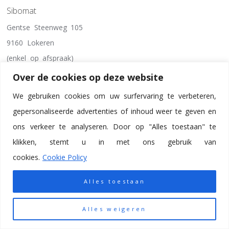
Sibomat
Gentse Steenweg 105
9160 Lokeren
(enkel op afspraak)
Over de cookies op deze website
WEBSITE
We gebruiken cookies om uw surfervaring te verbeteren,
gepersonaliseerde advertenties of inhoud weer te geven en
ons verkeer te analyseren. Door op "Alles toestaan" te
klikken, stemt u in met ons gebruik van
cookies.
Cookie Policy
Sibomat
Alles toestaan
Chaussée de Dinant 1244
5100 Wépion
Alles weigeren
(enkel op afspraak)