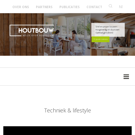
Nl
OVER ONS
PARTNERS
PUBLICATIES
CONTACT
Snel en proper bouwen
Hoogwaardig en duurzaam
Optimaal geïsoleerd
10 goede redenen
Techniek & lifestyle